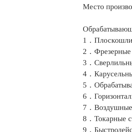
Место производ
Обрабатывающ
1．Плоскошлиф
2．Фрезерные 
3．Сверлильн
4．Карусельны
5．Обрабатыва
6．Горизонтал
7．Воздушные
8．Токарные 
9．Быстродейс