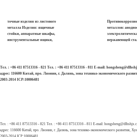
токарные станки с ЧПУ, WEDM и
центробежное лит
др. Большой выбор материалов:
материалов: Медн
сталь, железо, алюминий, медь,
Алюминиевый сп
Жестяницкие изделия
Обработка пов
латунь, нейлон, органическое
высокоуглеродист
точные изделия из листового
Противокоррозио
стекло и др. Точность обработки
малоуглеродистая
металла Изделия: ящичные
металлов: анодно
нержавейцая стал
стойки, аппаратные шкафы,
электролитическ
инструментальные ящики,
нержавеющей ста
распорные элементы,
никелирование, х
конструктивные детали и др.
нитрирование, па
покрытие распыле
Тел. : +86 411 87513316 - 821 Тел. : +86 411 87513316 - 811 E-mail: hongsheng@dlhshj
адрес: 116600 Китай, про. Ляонин, г. Далянь, зона технико-экономического раз
2003-2014 ICP:10006481
Тел. : +86 411 87513316 - 821 Тел. : +86 411 87513316 - 811 E-mail: hongsheng@dlhshjx.c
адрес: 116600 Китай, про. Ляонин, г. Далянь, зона технико-экономического развития, 
2003-2014 ICP:10006481