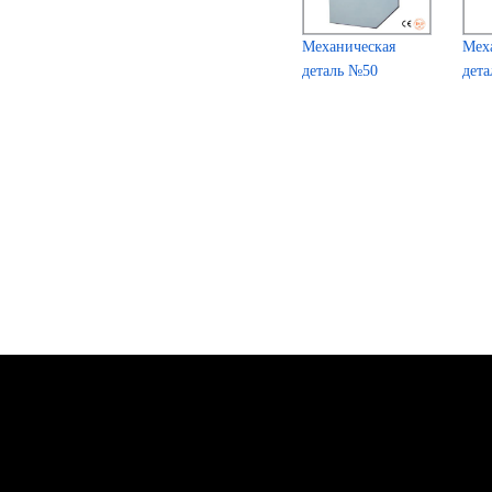
Механическая
Мех
деталь №50
дет
Главная
О нас
Продукци