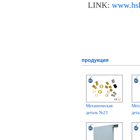
LINK:
www.hsh
продукция
Механическая
Мех
деталь №23
дет