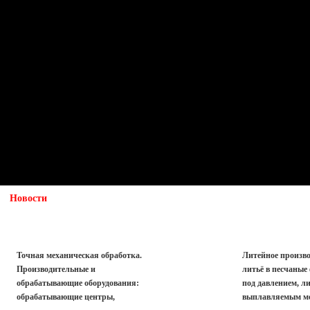
Новости
Как мы упакуем детали
Механические изделия
Литые изделия
Точная механическая обработка.
Литейное произво
Производительные и
литьё в песчаные
обрабатывающие оборудования:
под давлением, ли
обрабатывающие центры,
выплавляемым м