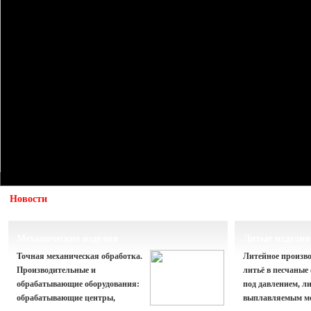
Новости
Как мы упакуем детали
Механические изделия
Литые изделия
Точная механическая обработка.
Литейное произво
Производительные и
литьё в песчаные
обрабатывающие оборудования:
под давлением, ли
обрабатывающие центры,
выплавляемым м