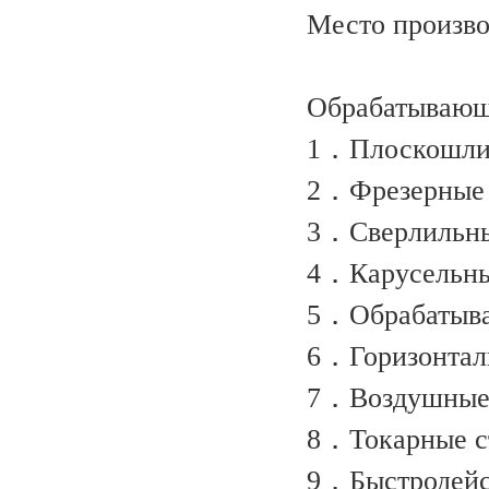
Место производ
Обрабатывающ
1．Плоскошлиф
2．Фрезерные 
3．Сверлильн
4．Карусельны
5．Обрабатыва
6．Горизонтал
7．Воздушные
8．Токарные 
9．Быстродейс