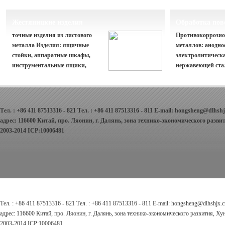
токарные станки с ЧПУ, WEDM и
центробежное лит
др. Большой выбор материалов:
материалов: Медн
сталь, железо, алюминий, медь,
Алюминиевый сп
Жестяницкие изделия
Обработка пов
латунь, нейлон, органическое
высокоуглеродист
точные изделия из листового
Противокоррозио
стекло и др. Точность обработки
малоуглеродистая
металла Изделия: ящичные
металлов: анодно
нержавейцая стал
стойки, аппаратные шкафы,
электролитическ
инструментальные ящики,
нержавеющей ста
распорные элементы,
никелирование, х
конструктивные детали и др.
нитрирование, па
покрытие распыле
Тел. : +86 411 87513316 - 821 Тел. : +86 411 87513316 - 811 E-mail: hongsheng@dlhshj
адрес: 116600 Китай, про. Ляонин, г. Далянь, зона технико-экономического раз
2003-2014 ICP:10006481
Тел. : +86 411 87513316 - 821 Тел. : +86 411 87513316 - 811 E-mail: hongsheng@dlhshjx.c
адрес: 116600 Китай, про. Ляонин, г. Далянь, зона технико-экономического развития, 
2003-2014 ICP:10006481