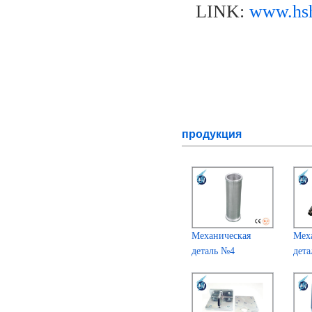
LINK:
www.hsh
продукция
Механическая
Мех
деталь №4
дет