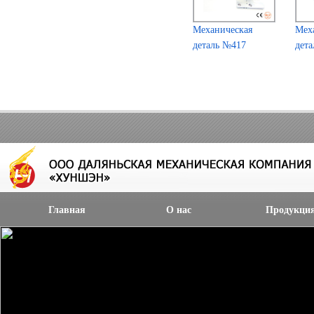
Механическая
Мех
деталь №417
дет
Главная
О нас
Продукци